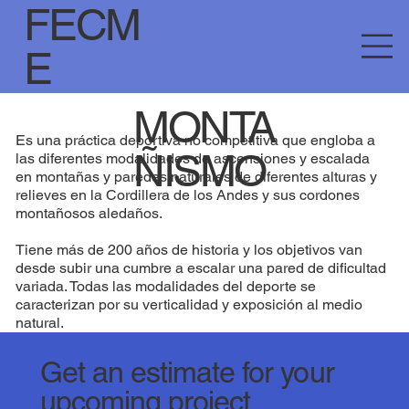
FECM
E
MONTA
Es una práctica deportiva no competitiva que engloba a
ÑISMO
las diferentes modalidades de ascensiones y escalada
en montañas y paredes naturales de diferentes alturas y
relieves en la Cordillera de los Andes y sus cordones
montañosos aledaños.
Tiene más de 200 años de historia y los objetivos van
desde subir una cumbre a escalar una pared de dificultad
variada. Todas las modalidades del deporte se
caracterizan por su verticalidad y exposición al medio
natural.
Get an estimate for your
upcoming project