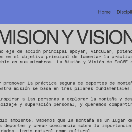
Home
Discipl
MISION Y VISIO
mo eje de acción principal apoyar, vincular, poten
os en el objetivo principal de fomentar la práctic
able en sus miembros. La Misión y Visión de FeCME 
y promover la práctica segura de deportes de monta
estra misión se basa en tres pilares fundamentales
inspirar a las personas a explorar la montaña y de
ndizaje y superación personal, y queremos comparti
dio ambiente: Sabemos que la montaña es un lugar d
s deportes y crear conciencia sobre la importancia
idades, tanto natural como cultural.