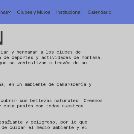
inas
Clubes y Muros
Institucional
Calendario
N
ciar y hermanar a los clubes de
a de deportes y actividades de montaña,
que se vehiculizan a través de su
ña, en un ambiente de camaradería y
:
scubrir sus bellezas naturales. Creemos
r esta pasión con todos nuestros
esafiante y peligroso, por lo que
 de cuidar el medio ambiente y el