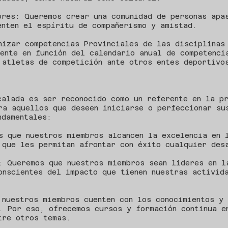
ores: Queremos crear una comunidad de personas apa
enten el espíritu de compañerismo y amistad.
nizar competencias Provinciales de las disciplinas
rente en función del calendario anual de competenci
 atletas de competición ante otros entes deportivo
calada es ser reconocido como un referente en la p
ra aquellos que deseen iniciarse o perfeccionar su
ndamentales:
s que nuestros miembros alcancen la excelencia en 
 que les permitan afrontar con éxito cualquier des
: Queremos que nuestros miembros sean líderes en l
onscientes del impacto que tienen nuestras activid
 nuestros miembros cuenten con los conocimientos y
. Por eso, ofrecemos cursos y formación continua e
tre otros temas.